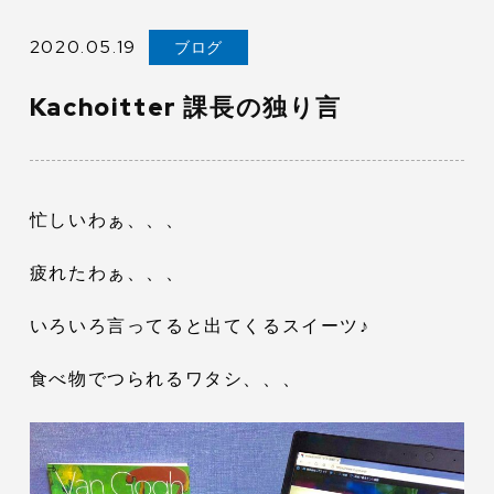
2020.05.19
ブログ
Kachoitter 課長の独り言
忙しいわぁ、、、
疲れたわぁ、、、
いろいろ言ってると出てくるスイーツ♪
食べ物でつられるワタシ、、、