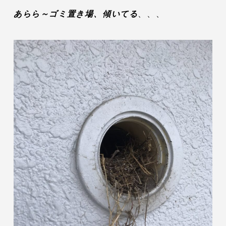
あらら～ゴミ置き場、傾いてる
、、、