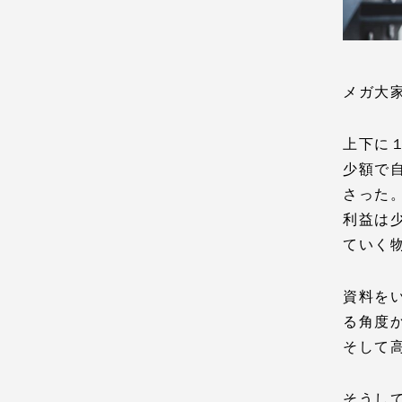
メガ大
上下に
少額で
さった
利益は
ていく
資料を
る角度
そして
そうし