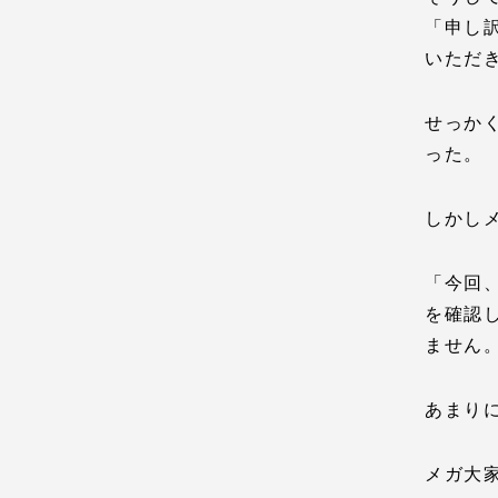
「申し訳
いただ
せっか
った。
しかし
「今回
を確認
ません
あまり
メガ大