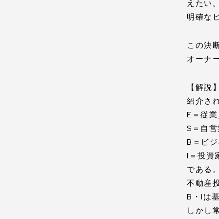
えたい
明確な
この決
オーナ
【解説
紹介さ
E＝従業
S＝自営業
B＝ビジネ
I＝投資家
である
不動産
B・Iは
しかし