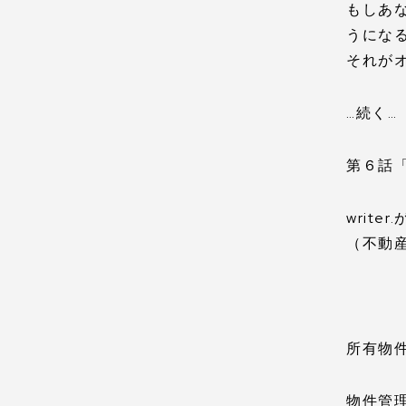
もしあ
うにな
それが
…続く…
第６話
write
（不動
所有物件
物件管理