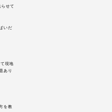
送らせて
ぱいだ
して現地
題あり
方を教